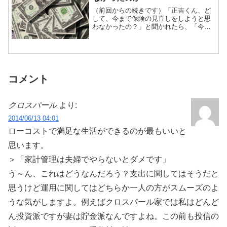
（前回からの続きです）「正吉くん、ど
して、今まで保険の見直しをしようと思
わなかったの？」と聞かれたら、「今の
保険が優れていると思ってるから」と答
えちゃいます。前回の記事にも書いたよ
うに、今の保険は、「ソ○ー生命の営業マ
ン」に文句無し！のお墨...
コメント
クロスパール
より:
2014/06/13 04:01
ローコストで満足な生活ができるのが最もいいと
思います。
＞「家計管理は夫婦でやらないとダメです」
う～ん、これはどうなんだろう？支出に関してはそうだと
思うけど運用に関してはどちらか一人の方がスムーズのよ
うな気がしますよ。例えばクロスパール家では私はどんど
ん投資派ですが妻は貯金派なんですよね。この前も投信の