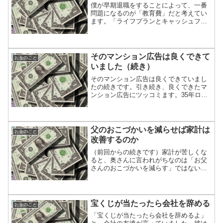
僕が早期退職をすることによって、一番
問題になるのが「教育費」だと考えてい
ます。「ライフプランとキャッシュフロ
ー表でいろいろなシミュレーションをし
てみる」という過去記事に子供の教育費
用についての考えを書きました。「教
育」は、息子２人に大学を現...
そのマンション広告は良くできて
お金のこと
いました（続き）
そのマンション広告は良くできていまし
たの続きです。引き続き、良くできたマ
ンション広告にツッコミます。35年ロー
ンでも、毎月７万５千円(ボーナス払い無
し)で「最低価格2,790万円の３LDKマン
ション」が頭金60万円で買えるなら、賃
貸よりも良...
父のおこづかいを減らせば家計は
お金のこと
改善するのか
（前回からの続きです）家計が苦しくな
ると、奥さんに言われがちなのは「お父
さんのおこづかいを減らす」ではないで
しょうか。「お父さんのおこづかい」っ
て「固定費」？「変動費」？ どっちな
んだろう？家計における固定費の削減に
ついて考えてみます。まず...
宝くじが当たったら会社を辞める
お金のこと
「宝くじが当たったら会社を辞めるよ」