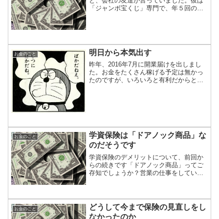
と、会社の友達が言っていました。彼は
「ジャンボ宝くじ」専門で、年５回の宝
くじで１回に15,000円分（50枚）を買う
と言っていました。なので、年間75,000
円を使う計算になります。「宝くじ」
は、ギャンブ...
明日から本気出す
お金のこと
昨年、2016年7月に開業届けを出しまし
た。お金をたくさん稼げる予定は無かっ
たのですが、いろいろと有利だからとい
う理由で「青色申告」を選択しました。
そして、それからというもの、領収書だ
けを取っておいて、帳簿の類いを全く作
成していません。(笑...
学資保険は「ドアノック商品」な
お金のこと
のだそうです
学資保険のデメリットについて、前回か
らの続きです「ドアノック商品」ってご
存知でしょうか？営業の仕事をしていな
いとあまり聞かない言葉ですね。僕は知
りませんでした。ドアノック商品とは、
「さほど儲けにつながらないけれど、初
めてのお客を取り込むきっ...
どうして今まで保険の見直しをし
お金のこと
なかったのか