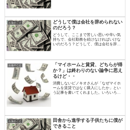
定費削減を誓いました。
どうして僕は会社を辞められない
お金のこと
のだろう？
どうして、ここまで苦しい思いや辛い気
持ちで、会社勤務を続けなければいけな
いのだろう？どうして、僕は会社を辞め
られないのだろう？いくつか理由を考え
てみました。「１．給料をもらうため」
「２．見栄や世間体のため」「３．楽な
人間関係の中で自分の位置...
「マイホームと賃貸、どちらが得
お金のこと
か？」は終わりのない論争に思え
るけど・・
消費しないピノキオさんが「なぜマイホ
ームを賃貸ではなく購入にしたか」とい
う記事を書いてくれました。いろいろと
スッキリさせていただきました。消費し
ないピノキオさん、いつもありがとうご
ざいます。「自分の住む家って、大事じ
ゃないの」私にとって自分...
田舎から進学する子供たちに僕が
お金のこと
できること