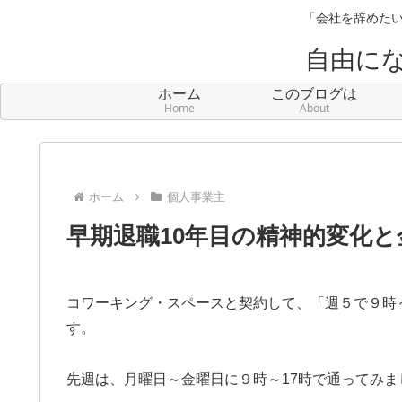
「会社を辞めたい
自由に
ホーム
このブログは
Home
About
ホーム
個人事業主
早期退職10年目の精神的変化と
コワーキング・スペースと契約して、「週５で９時
す。
先週は、月曜日～金曜日に９時～17時で通ってみま