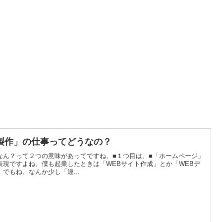
製作」の仕事ってどうなの？
なん？って２つの意味があってですね。■１つ目は、■「ホームページ」
表現ですよね。僕も起業したときは「WEBサイト作成」とか「WEBデ
でもね、なんか少し「違...