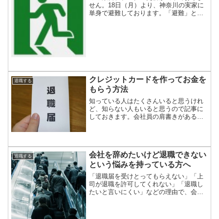
せん。18日（月）より、神奈川の実家に
単身で避難しております。「避難」と書
いたのは、僕の調子が良くないからなの
ですが、早期退職すると「こんなことも
あるんだなぁ」ということを書いておこ
うと思います。男にもイ...
クレジットカードを作ってお金を
退職する
もらう方法
知っている人はたくさんいると思うけれ
ど、知らない人もいると思うので記事に
しておきます。会社員の肩書きがある今
のうちに、クレジットカードを作ってお
くことにしました。カード作るだけでポ
イントをもらえたりするけど、どうせ作
るなら最大限に現金をもら...
会社を辞めたいけど退職できない
退職する
という悩みを持っている方へ
「退職届を受けとってもらえない」「上
司が退職を許可してくれない」「退職し
たいと言いにくい」などの理由で、会社
を辞めたいけど辞められない人が増えて
いるようです。人手不足の昨今なので余
計にこの風潮があるようです。退職代行