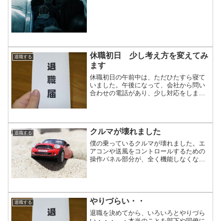
サービスを使えば良いのか...
休職初日 少し考え方を変えてみ
退職する
ます
休職初日の午前中は、ただひたすら寝て
いました。午後になって、会社から問い
合わせの電話があり、少し対応をしまし
た。その後は、平和な時間となり、また
眠ってしまいました。夕方になって、少
しゆっくりと考えてみました。少し考え
方を変えてみた方が良いの...
クルマが壊れました
退職する
僕の乗っているクルマが壊れました。エ
アコンや送風をコントロールするための
操作パネル部分が、全く機能しなくなり
ました。退職が決まり、「ヨシ！これか
らは節約して支出を減らすぞ！」と決意
した直後の出来事でした。トホホ・・。■
僕のクルマは中古車で、...
やりづらい・・
退職する
退職を決めてから、いろいろとやりづら
い・・・。・本当のことを部下や同僚に