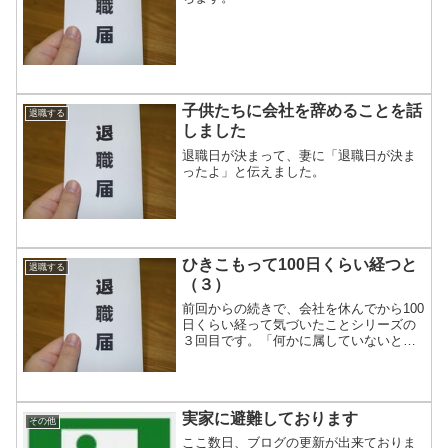
子供たちに会社を辞めることを話
退職する
しました
退職日が決まって、妻に「退職日が決ま
ったよ」と伝えました。
ひきこもって100日くらい経つと
退職する
（３）
前回からの続きで、会社を休んでから100
日くらい経って気づいたことシリーズの
３回目です。「何かに属していないと落
ち着かない」という感情が生まれ始めま
した。
実家に避難しております
その他
ここ数日、ブログの更新が出来ておりま