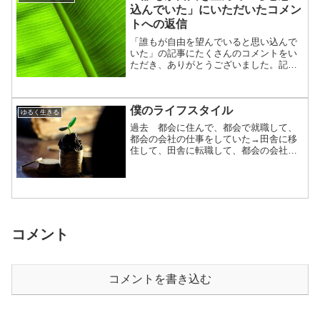
込んでいた」にいただいたコメン
トへの返信
「誰もが自由を望んでいると思い込んで
いた」の記事にたくさんのコメントをい
ただき、ありがとうございました。記事
中、言葉が足りなかったのですが、僕が
一番ショックだったのは、僕の友達が
「そんなに自由を欲していない」という
僕のライフスタイル
ことでした。「レールに乗る...
ゆるく生きる
過去 都会に住んで、都会で就職して、
都会の会社の仕事をしていた→田舎に移
住して、田舎に転職して、都会の会社の
仕事をしていた→田舎に住んだまま、田
舎で退職して、しばらくは何もしない現
在→田舎に住んだまま、自分の仕事を少
しだけ始めてみた（今ココ...
コメント
コメントを書き込む