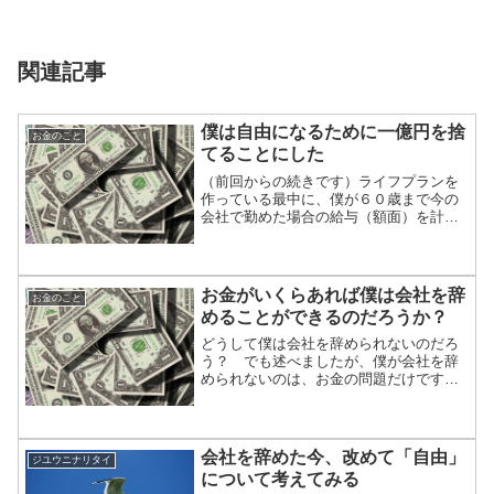
関連記事
僕は自由になるために一億円を捨
お金のこと
てることにした
（前回からの続きです）ライフプランを
作っている最中に、僕が６０歳まで今の
会社で勤めた場合の給与（額面）を計算
してみました。今の年収のままで、リス
トラされず、管理職にならず、昇給が無
く、残業ゼロで、計算してみました。約
１億円でした。僕が今年会...
お金がいくらあれば僕は会社を辞
お金のこと
めることができるのだろうか？
どうして僕は会社を辞められないのだろ
う？ でも述べましたが、僕が会社を辞
められないのは、お金の問題だけです。
（言い切ります）お金の問題さえ無けれ
ば、明日にでも「退職届」を書いちゃい
ます。(笑)
会社を辞めた今、改めて「自由」
ジユウニナリタイ
について考えてみる