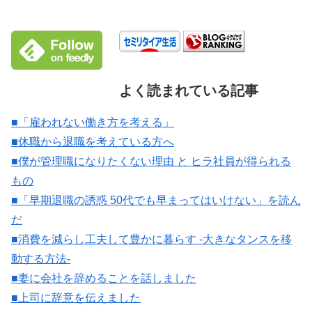
よく読まれている記事
■「雇われない働き方を考える」
■休職から退職を考えている方へ
■僕が管理職になりたくない理由 と ヒラ社員が得られる
もの
■「早期退職の誘惑 50代でも早まってはいけない」を読ん
だ
■消費を減らし工夫して豊かに暮らす -大きなタンスを移
動する方法-
■妻に会社を辞めることを話しました
■上司に辞意を伝えました