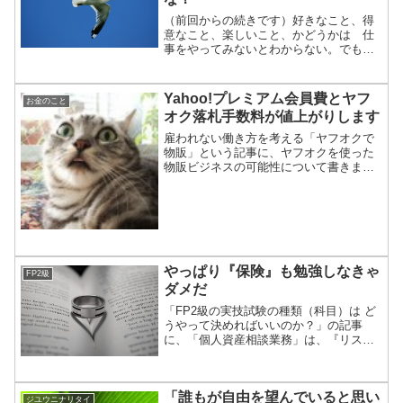
（前回からの続きです）好きなこと、得
意なこと、楽しいこと、かどうかは 仕
事をやってみないとわからない。でも、
とりあえず、僕は就職して仕事を始めま
した。「これで自立して自分の力で生き
ていける」ことがうれしかったのを覚え
Yahoo!プレミアム会員費とヤフ
お金のこと
ています。（正直に言うと...
オク落札手数料が値上がりします
雇われない働き方を考える「ヤフオクで
物販」という記事に、ヤフオクを使った
物販ビジネスの可能性について書きまし
た。会社を休んでいる間、家にあった不
要なモノを、ヤフオクでたくさん売りま
した。しかし、最近はヤフオクをほとん
ど利用していません。「安...
やっぱり『保険』も勉強しなきゃ
FP2級
ダメだ
「FP2級の実技試験の種類（科目）は ど
うやって決めればいいのか？」の記事
に、「個人資産相談業務」は、『リスク
管理（保険）』が範囲から外れます。
「リスク管理」は、生命保険や損害保険
の分野で、僕はあまり積極的に勉強した
「誰もが自由を望んでいると思い
くありません。（自分が保...
ジユウニナリタイ