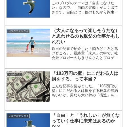
このブログのテーマは「自由になりた
い」なので、「自由の定義」がよく出て
きます。自由とは、他のものから拘束・
支配を受けないで、自己自身の本性に従
うことをいう。 -Wikipediaより-■以前
に、自由の定義について２つの記事を書
（大人になるって楽しそうだな）
きました。
ジユウニナリタイ
と思わせるのも親父の仕事かもし
れない
昨日の記事で紹介した「悩みどころと逃
げどころ」。最終章「未来」の中で、社
会派ブロガーのちきりんさんとプロゲー
マーの梅原大吾さんがこんなことを語り
合っていました。■子供に「自分の将来は
暗い」と言われたら、どうアドバイスし
「103万円の壁」にこだわる人は
お金のこと
ますか？という記事の中...
損をする、って本当？
こんな記事を読みました。「103万円の
壁」にこだわる人は損をする枝葉の節約
もいいが、男なら太い幹の「構造」を知
り、改善を考えるべし――。労働組合シ
ンクタンクの生活経済研究所長野の事務
局長を務める塚原哲氏が、アッパーミド
ル層の男性を対象に「骨...
「自由」と「うれしい」が無くな
ジユウニナリタイ
っていく仕事に未来はあるのか
な？