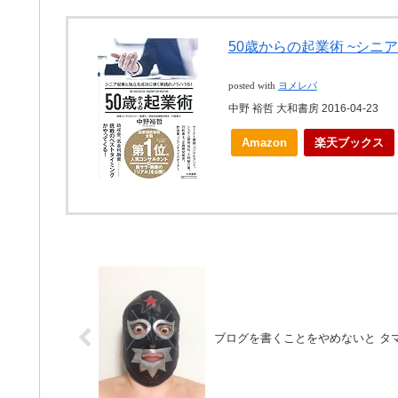
50歳からの起業術 ~シニ
posted with
ヨメレバ
中野 裕哲 大和書房 2016-04-23
Amazon
楽天ブックス
ブログを書くことをやめないと タ