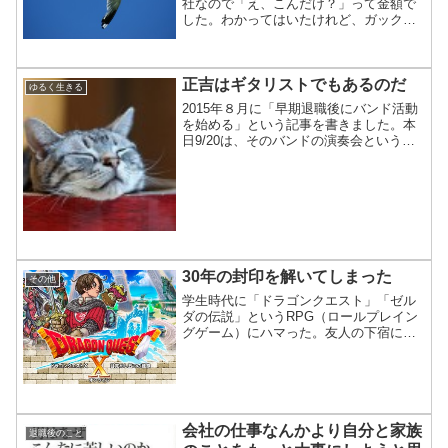
社なので「え、こんだけ？」って金額で
した。わかってはいたけれど、ガックリ
です。( -_-)でも 落ち込んでばかりもいら
れません。少しでもお金が増えるように
運用を考えなきゃ。■「退職金を運用す
正吉はギタリストでもあるのだ
る」の記事に書...
ゆるく生きる
2015年８月に「早期退職後にバンド活動
を始める」という記事を書きました。本
日9/20は、そのバンドの演奏会という
か、コンサートというか、ライヴという
か、つまりは、初のお披露目会がありま
した。僕は20年振りに、ギタリストとし
てライヴでギター...
30年の封印を解いてしまった
その他
学生時代に「ドラゴンクエスト」「ゼル
ダの伝説」というRPG（ロールプレイン
グゲーム）にハマった。友人の下宿に泊
り込んで、友人のファミコンでやってい
た。ひどいときは３日間くらい、友人の
下宿から一歩も外に出ずにやっていた。
そして、出席重視の講義...
会社の仕事なんかより自分と家族
退職後のこと