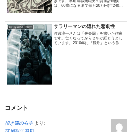
きです。早期退職無職男の資産計画僕
は、60歳になるまで毎月20万円(年240万
円)を稼ぎ続ければ、貧しいながらも夫婦
で一生生きていけそうだ、という試算を
しています。「新しいライフプランが見
えてきました」今...
サラリーマンの隠れた悲劇性
会社を辞めたい理由
渡辺淳一さんは「失楽園」を書いた作家
です。亡くなってから２年が経とうとし
ています。2010年に『孤舟』という作品
を書いていて、そのときのインタビュー
記事を見つけたので題材にしてみまし
た。 サラリーマンは学校を卒業してから
数十年間、つまり生涯...
コメント
招き猫の右手
より:
2015/09/22 00:01