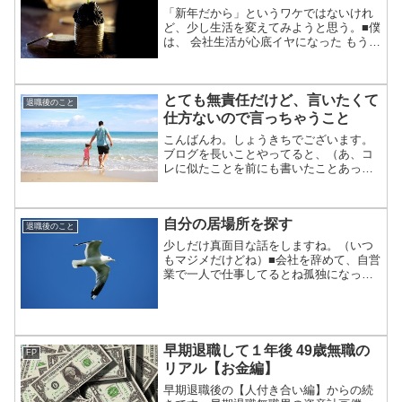
「新年だから」というワケではないけれ
ど、少し生活を変えてみようと思う。■僕
は、 会社生活が心底イヤになった もう疲
れた 心の病気になった 体調も良くない
質素な生活をすれば、お金はそんなにい
らないと気づいたので、休職した後で、
とても無責任だけど、言いたくて
会社を辞めた。...
退職後のこと
仕方ないので言っちゃうこと
こんばんわ。しょうきちでございます。
ブログを長いことやってると、（あ、コ
レに似たことを前にも書いたことあった
気がする・・）と思うことがあります。
今日も書いてたら、そう思いまして、自
分のブログの過去記事を検索したらほぼ
自分の居場所を探す
同じ内容の記事を見つけま...
退職後のこと
少しだけ真面目な話をしますね。（いつ
もマジメだけどね）■会社を辞めて、自営
業で一人で仕事してるとね孤独になって
いくんですこれは僕だけかも知れないで
すコミュニケーション力がある人は、仲
間や取引先が増えていって人間関係も広
がっていくのかもしれな...
早期退職して１年後 49歳無職の
FP
リアル【お金編】
早期退職後の【人付き合い編】からの続