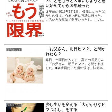
のことをもっと大事にしようと思
い始めてから３年経った
３年前の2013年6月1日、46歳になったば
かりの僕は、心療内科に再診に行った。
いろいろな意味で限界だったし、このま
まではどうにもならない、と感じてい
た。僕は40歳のときにも「うつ」で会社
を休んだことがあったから、「２回目の
うつ」になっちゃ...
「お父さん、明日ヒマ？」と聞か
退職後のこと
れたら？
昨日、土曜日の夕方に、高２の長男くん
に「お父さん、明日ヒマ？」と聞かれま
した。■会社員だった頃の僕は、防衛本能
が働いて、「うーん、いろいろやりたい
ことがあるんだよね」なんて答えていた
と思います。時間に余裕がなかったの
で、平日に出来なかったコ...
少し生活を変える「大がかりなヒ
退職後のこと
マつぶし」をする