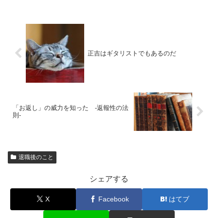
正吉はギタリストでもあるのだ
「お返し」の威力を知った -返報性の法
則-
退職後のこと
シェアする
X
Facebook
はてブ