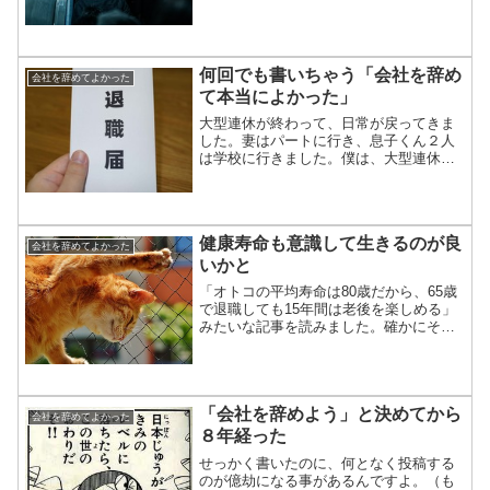
何回でも書いちゃう「会社を辞め
会社を辞めてよかった
て本当によかった」
大型連休が終わって、日常が戻ってきま
した。妻はパートに行き、息子くん２人
は学校に行きました。僕は、大型連休に
向けて取り組んだ「押入れにある不要物
を連休中にヤフオク＆Amazonで売っち
ゃおうキャンペーン」で売れたモノを、
一生懸命に梱包し、郵...
健康寿命も意識して生きるのが良
会社を辞めてよかった
いかと
「オトコの平均寿命は80歳だから、65歳
で退職しても15年間は老後を楽しめる」
みたいな記事を読みました。確かにそう
かも知れないけど、平均寿命の他に、健
康寿命も意識したいです。今の健康寿命
は男性平均で71歳くらいのようです。意
外に短い「健康寿...
「会社を辞めよう」と決めてから
会社を辞めてよかった
８年経った
せっかく書いたのに、何となく投稿する
のが億劫になる事があるんですよ。（も