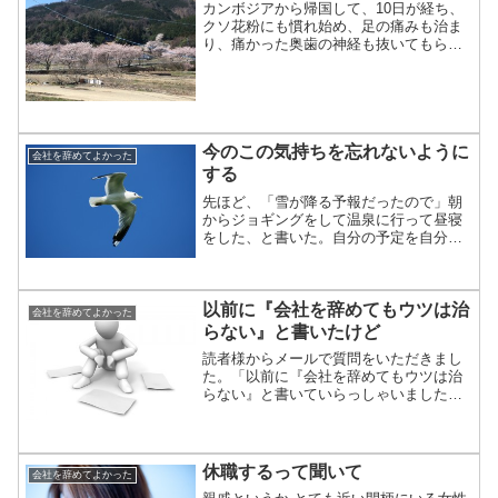
カンボジアから帰国して、10日が経ち、
クソ花粉にも慣れ始め、足の痛みも治ま
り、痛かった奥歯の神経も抜いてもら
い、ようやく本調子になってきた。（時
間かかり過ぎ・・）久しぶりにスッキリ
とした気持ちで、旅行のまとめをした
り、部屋の片づけをしたりし...
今のこの気持ちを忘れないように
会社を辞めてよかった
する
先ほど、「雪が降る予報だったので」朝
からジョギングをして温泉に行って昼寝
をした、と書いた。自分の予定を自分で
好きなように決めて、自分が快適に感じ
るように行動することができる。少し前
の僕だったら、こんな生活はできなかっ
以前に『会社を辞めてもウツは治
た。
会社を辞めてよかった
らない』と書いたけど
読者様からメールで質問をいただきまし
た。「以前に『会社を辞めてもウツは治
らない』と書いていらっしゃいました
が、その後はいかがですか？今、抗鬱薬
はどのくらい飲んでいるのですか？」と
いう質問でした。確かにその記事を書い
ていました。今までを振り返...
休職するって聞いて
会社を辞めてよかった