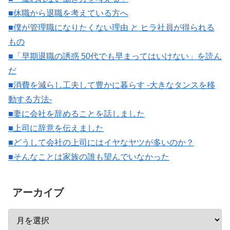
■休職から退職を考えている方へ
■僕が管理職になりたくない理由 と ヒラ社員が得られる
もの
■「早期退職の誘惑 50代でも早まってはいけない」を読ん
だ
■消費を減らし工夫して豊かに暮らす -大きなタンスを移
動する方法-
■妻に会社を辞めることを話しました
■上司に辞意を伝えました
■どうして会社の上司にはイヤなヤツが多いのか？
■そんなことは家族の誰も望んでいなかった
アーカイブ