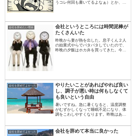
うコレ何回も書いてるよなぁ）とか、考
えちゃって。２か月前に書いていた記事
なんだけど、何となく投稿していなかっ
たヤツを載せますね。■■（あぁ、もうダ
メだ。限界だ）と感じて...
会社というところには時間泥棒が
会社を辞めたい理由
たくさんいた
昨晩から妻が熱を出した。息子くん２人
の始業式やらでバタバタしていたので、
昨晩の夕飯はホカ弁を買ってきた。今朝
はパートを休ませて、車で病院に連れて
行った。妻は風邪だった。今日は嵐だっ
たので、息子くん２人の送り迎えをした
り、妻の世話を焼いたり、...
やりたいことがあればやれば良い
会社を辞めてよかった
し、調子が悪い時は何もしなくて
も良いという自由
暑いですね。急に暑くなると、温度調整
がむずかしくなって睡眠不足になり、体
調をこわしやすくなります。昨晩はあま
り眠れず、今朝起きたときの気分はあま
りよくありませんでした。ノドが少し痛
くて、身体の節々に軽い痛みがある感
会社を辞めて本当に良かった
会社を辞めてよかった
じ・・。会社員だった頃は、...