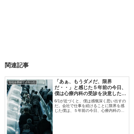
関連記事
「あぁ、もうダメだ、限界
会社を辞めてよかった
だ・・」と感じた５年前の今日、
僕は心療内科の受診を決意したの
だった
6/1が近づくと、僕は感慨深く思い出すの
だ。会社で仕事を続けることに限界を感
じた僕は、５年前の今日、心療内科の再
受診を決めたのだった。様々なジレンマ
を抱え、睡眠不足を補うこともできず、
自分で自分をコントロールすることもで
きなくなっていた。「...