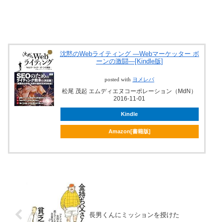
沈黙のWebライティング —Webマーケッター ボ
ーンの激闘—[Kindle版]
posted with
ヨメレバ
松尾 茂起 エムディエヌコーポレーション（MdN）
2016-11-01
Kindle
Amazon[書籍版]
長男くんにミッションを授けた