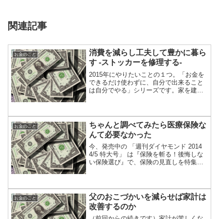
関連記事
消費を減らし工夫して豊かに暮ら
お金のこと
す -ストッカーを修理する-
2015年にやりたいことの１つ。「お金を
できるだけ使わずに、自分で出来ること
は自分でやる」シリーズです。家を建て
たばかりの時、資源ゴミを外に置いてお
いたら動物に荒らされたことがありまし
た。（犬や猫ではなく、キツネみたいな
タヌキみたいな何かで...
ちゃんと調べてみたら医療保険な
お金のこと
んて必要なかった
今、発売中の 「週刊ダイヤモンド 2014
4/5 特大号」 は『保険を斬る！後悔しな
い保険選び』で、保険の見直しを特集し
ていました。記事中（50ページ）に「保
険の基本」という記事がありました。そ
の記事を読んで、今までの僕には「病気
やケガに...
父のおこづかいを減らせば家計は
お金のこと
改善するのか
（前回からの続きです）家計が苦しくな