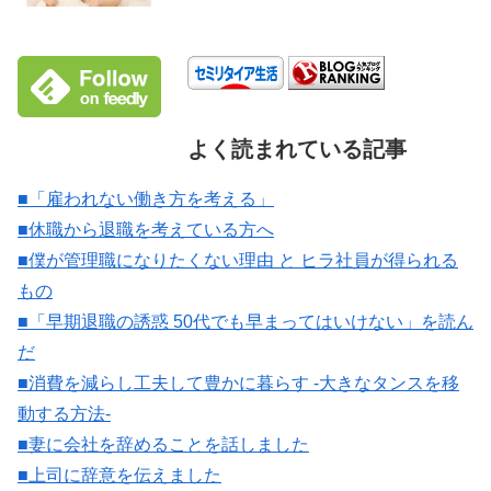
よく読まれている記事
■「雇われない働き方を考える」
■休職から退職を考えている方へ
■僕が管理職になりたくない理由 と ヒラ社員が得られる
もの
■「早期退職の誘惑 50代でも早まってはいけない」を読ん
だ
■消費を減らし工夫して豊かに暮らす -大きなタンスを移
動する方法-
■妻に会社を辞めることを話しました
■上司に辞意を伝えました