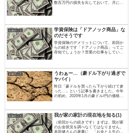
数百万円の損失を出しておいて、月に数
百円の節約ってアホじゃないの？」と思
わないでください。「日々の節約」や
「固定費の削減」は、別で考えます。
日々の生活にかかるお金が少な...
学資保険は「ドアノック商品」な
お金のこと
のだそうです
学資保険のデメリットについて、前回か
らの続きです「ドアノック商品」ってご
存知でしょうか？営業の仕事をしていな
いとあまり聞かない言葉ですね。僕は知
りませんでした。ドアノック商品とは、
「さほど儲けにつながらないけれど、初
めてのお客を取り込むきっ...
うわぁー…（豪ドル下がり過ぎで
お金のこと
ヤバイ）
昨日「豪ドルを買ったら下がり続けて参
った…」という記事を書きました。今年
の初め、2020年1月の豪ドル/円の価格
は、1豪ドル＝76円くらいでした。それが
今(2020/3/18)では、1豪ドル＝64円近辺で
す。その差額何と約12円！！１万豪ド...
我が家の家計の現在地を知る(1)
お金のこと
（前回からの続きです）まずは、我が家
のお金状況を調べなくてはなりません。
本田健さんの著書に 「お金と人生の真