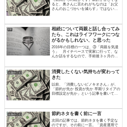
ると、奥さんに言われがちなのは「お父
さんのおこづかいを減らす」ではないで
しょうか。「お父さんのおこづかい」っ
て「固定費」？「変動費」？ どっちな
んだろう？家計における固定費の削減に
ついて考えてみます。まず...
相続について両親と話し合ってみ
FP
たら、これはライフワークにつな
がるかもしれない、と思った
2016年の目標の一つは、③「両親を気遣
う」 月イチペースで実家に行って、な
んか話をするなので、手術後３ヶ月の父
の様子伺いに、実家に行ってきた。父は
食欲も出てきて、外食もできるようにな
って、だいぶ元気が出てきた。でも、ま
消費したくない気持ちが変わって
お金のこと
だいろいろと弱気なよ...
きた
以前、「消費しないピノキオさん」が、
「節約が先か 投資が先か 早期リタイアの
目標設定が先か」という記事を書いてく
ださいました。「消費しないピノキオさ
ん」の早期リタイアへの道は、
節約ネタを書く前に一言
お金のこと
次回の記事では、節約ネタを書く予定な
のですが、その前に一言。「資産運用で