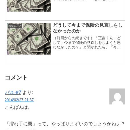
実」 があります。「幸せと豊かさを手
に入れるために」という副題がついてい
るように、お金と人生について書かれて
いる本です。第４章の「上...
どうして今まで保険の見直しをし
お金のこと
なかったのか
（前回からの続きです）「正吉くん、ど
して、今まで保険の見直しをしようと思
わなかったの？」と聞かれたら、「今の
保険が優れていると思ってるから」と答
えちゃいます。前回の記事にも書いたよ
うに、今の保険は、「ソ○ー生命の営業マ
ン」に文句無し！のお墨...
コメント
パルタ7
より:
2014/02/27 21:37
こんばんは。
「濡れ手に粟」って、やっぱりまずいのでしょうかねぇ？