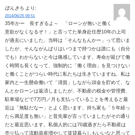
ぽんきち
より:
2014/06/25 09:51
35年かー 長すぎるよ～ 「ローンが無いと働く
意欲がなくなるぞ！」と言ってた単身赴任歴10年の上司
が過去にいました。当時は「そんなもんかー」って思いま
したが、そんながんばりはいつまで持つかは誰にも（自分
でも）わからないと今は痛感しています。寿命が延びて働
く時間も長くなって、強制的に「働く理由」を見つけない
と働くことがつらい時代に私たちは生きていますね。私は
家内と一生懸命働いて「清貧」しながら頭金を貯めて、な
んとかローンは返済しましたが、不動産の税金や管理費、
駐車場などで7万円／月も支払っていることを考えると最
近は「無駄だなー」とよく思います。持ち家も「５年経っ
たら満足度も無い」と昔先輩が言っていましたがその通り
だと最近思います。私個人的には70歳過ぎたら不動産は
売り払って流動資産増やして賃貸暮らしもいいなと思って