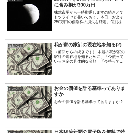
に含み損が300万円
株式市場から一時撤退しますの続きとて
もツライけど書いておく。本日、およそ
250万円の個別株の損失を確定。個別株の
含み損は、まだ100万円ほど。投信・ETF
等の含み損は、200万円ほど。年始から計
算した損の合計は550万円ほどにな
る。。。■う...
我が家の家計の現在地を知る(2)
お金のこと
（前回からの続きです） ‎本題の我が家の
家計の現在地を知るために、「今使って
いるお金の具体的な金額」「今持ってい
るお金の具体的な金額」「退職時に得ら
れる具体的な金額」「将来必要になるお
金の具体的な金額」「僕の収入がゼロに
なった場合に何年生き...
お金の価値を計る基準ってありま
お金のこと
すか
お金の価値を計る基準ってありますか？
日本経済新聞の電子版を無料で読
お金のこと