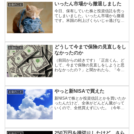
いったん市場から撤退しました
お金のこと
今日、保有していた株と投資信託を売っ
てしまいました。いったん市場から撤退
です。米国の利上げくらいじゃ逃げない
ぞ、と考えていたのですが、ロシアのバ
カさ加減が恐ろしくなって逃げることに
しました。ウクライナの原発を攻撃しま
した。アホですね。何を考...
どうして今まで保険の見直しをし
お金のこと
なかったのか
（前回からの続きです）「正吉くん、ど
して、今まで保険の見直しをしようと思
わなかったの？」と聞かれたら、「今の
保険が優れていると思ってるから」と答
えちゃいます。前回の記事にも書いたよ
うに、今の保険は、「ソ○ー生命の営業マ
ン」に文句無し！のお墨...
やっと新NISAで買えた
お金のこと
新NISAで株とか投資信託とかを買いたか
ったんだけど、全体がどんどん騰がって
いくので、全然買えずにいた。（今年は
このまま日経平均が4万5千円とかになっ
てしまうのかなぁ）と思っていた。で
も、来た。調整局面。20%近く下げたの
で、欲しい株を買い...
250万円を損切りしたけど、さら
お金のこと