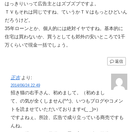
はっきりいって広告主とはズブズブですよ。
ＴＶもそれは同じですね、ていうかＴＶはもっとひどいん
だろうけど。
35年ローンとか、個人的には絶対イヤですね。基本的に
住宅は買わないか、買うとしても郊外の安いところで1千
万くらいで現金一括でしょう。
返信
正吉
より:
2014/06/24 22:49
招き猫の右手さん、初めまして。（初めまし
て、の気が全くしません(^^;)、いつもブログやコメン
トを読ませていただいております<(_ _)>）
ですよねぇ。所詮、広告で成り立っている商売ですも
んね。