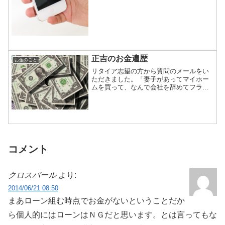
で約10万円です。しかし、各種の割引は
２年で終了します。２年割引が終わる
と、スマホ料金は...
正吉のお金遍歴
お金のこと
リタイア志望の方から質問のメールをい
ただきました。「妻子があってマイホー
ムを買って、なんで会社を辞めてフラフ
ラしていられるんですか？」「どうして
月収20万円で大丈夫なんですか？」正吉
のお金の歴史を少しだけ答えます■「月収
20万円で平気」とい...
コメント
クロスパール
より:
2014/06/21 08:50
まあローン組む時点でお金がないということだか
ら個人的にはローンはＮＧだと思います。とは言ってもな