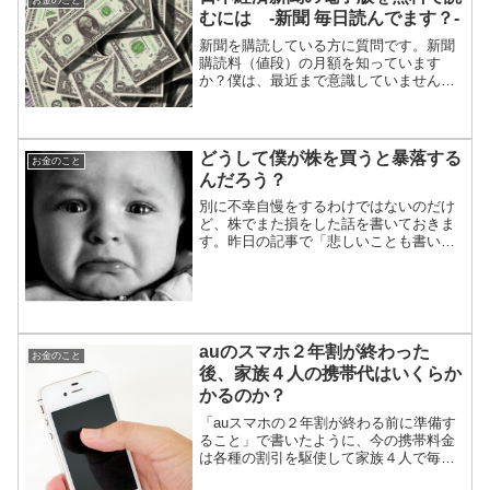
むには -新聞 毎日読んでます？-
新聞を購読している方に質問です。新聞
購読料（値段）の月額を知っています
か？僕は、最近まで意識していませんで
した。朝刊だけだと3000円前後、朝夕刊
だと4000円前後くらいが多いようです
ね。我が家は「日本経済新聞」の朝刊
（全日版）を取っていて...
どうして僕が株を買うと暴落する
お金のこと
んだろう？
別に不幸自慢をするわけではないのだけ
ど、株でまた損をした話を書いておきま
す。昨日の記事で「悲しいことも書いて
おく」と言ったので。。。このブログで
株のことを書くと炎上することが多いの
で、ちょっとコワイのですけどね。「資
産が減ってしまってゲロを...
auのスマホ２年割が終わった
お金のこと
後、家族４人の携帯代はいくらか
かるのか？
「auスマホの２年割が終わる前に準備す
ること」で書いたように、今の携帯料金
は各種の割引を駆使して家族４人で毎月
約8,500円と格安になっています。１年間