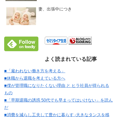
妻、出張中につき
よく読まれている記事
■「雇われない働き方を考える」
■休職から退職を考えている方へ
■僕が管理職になりたくない理由 と ヒラ社員が得られる
もの
■「早期退職の誘惑 50代でも早まってはいけない」を読ん
だ
■消費を減らし工夫して豊かに暮らす -大きなタンスを移