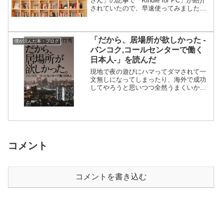
さん」の記事で「Kindle for PC」が紹介
されていたので、早速使ってみました。
キンドル無料アプリ「Kindle for PC」
これは素晴らしいです。
「だから、居場所が欲しかった -
僕が読んだ本・ブログ
バンコク,コールセンターで働く
日本人-」を読んだ
現地で夜の遊びにハマってダマされて一
文無しになってしまったり、海外で成功
してやろうと思いつつ全然うまくいかな
かったり、お金が無くなって日本に帰る
ことができなくなってしまったり、、、
そんな人達の生き様が、この本の中には
いろいろと書かれています。
コメント
コメントを書き込む