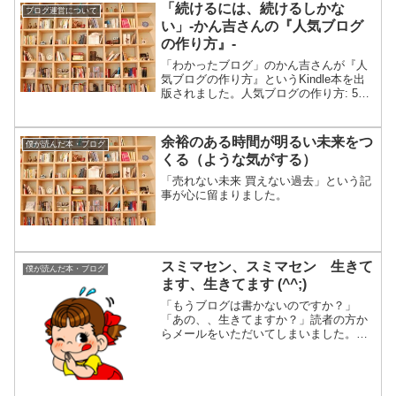
「続けるには、続けるしかな
ブログ運営について
い」-かん吉さんの『人気ブログ
の作り方』-
「わかったブログ」のかん吉さんが『人
気ブログの作り方』というKindle本を出
版されました。人気ブログの作り方: 5ヶ
月で月45万PVを突破したブログ運営術
posted with ヨメレバかん吉 2015-04-26
Kindle ■前回「...
余裕のある時間が明るい未来をつ
僕が読んだ本・ブログ
くる（ような気がする）
「売れない未来 買えない過去」という記
事が心に留まりました。
スミマセン、スミマセン 生きて
僕が読んだ本・ブログ
ます、生きてます (^^;)
「もうブログは書かないのですか？」
「あの、、生きてますか？」読者の方か
らメールをいただいてしまいました。ス
ミマセン、スミマセン。生きてます、生
きてます。(^^;)気づけば、２か月もブロ
グを更新していませんでした。＼(_ _ )■
ひきこもる日...