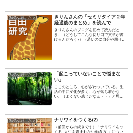
きりんさんの「セミリタイア２年
僕が読んだ本・ブログ
経過後のまとめ」を読んで
きりんさんのブログを初めて読んだと
き、（どうしてこんな切り口で文章が書
けるんだろう?）（若いのに自分や周りが
よく見えている人だなぁ）という、賞賛
の気持ちと、嫉妬に近い感情を覚えまし
た。しばらく更新のない時期があったの
で、（海外に行っちゃった...
「起こっていないことで悩まな
僕が読んだ本・ブログ
い」
ここのところ、心がざわついている。生
活の中に変化が多く、心が落ち着かな
い。（よくない感じだなぁ・・）と思い
つつ、どうにもならない。■こんなとき、
決まって読む本があります。以前にも何
度か紹介した本です。「簡素と質素の違
い」「いらないものを捨て...
ナリワイをつくる(2)
僕が読んだ本・ブログ
（前回からの続きです）「ナリワイをつ
くる -人生を盗まれない働き方-」につい