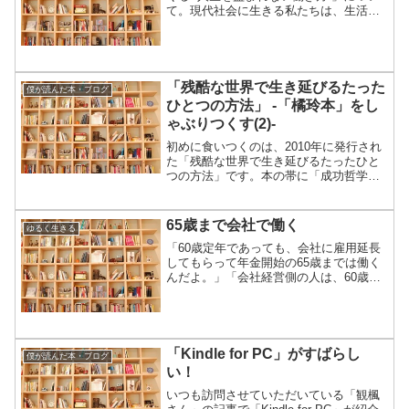
て。現代社会に生きる私たちは、生活を
自給する能力がかなり衰えている。何も
考えずに暮らしていると、たいしたこと
をしなくても支出が高い。だから、稼ぐ
のを一休みして、立ち...
「残酷な世界で生き延びるたった
僕が読んだ本・ブログ
ひとつの方法」 -「橘玲本」をし
ゃぶりつくす(2)-
初めに食いつくのは、2010年に発行され
た「残酷な世界で生き延びるたったひと
つの方法」です。本の帯に「成功哲学」
の本、とあったので購入を迷いました。
僕は「こうすれば成功する」とか「自己
啓発」的な本を買い漁っていた時期があ
65歳まで会社で働く
ゆるく生きる
りました。読んだ後に...
「60歳定年であっても、会社に雇用延長
してもらって年金開始の65歳までは働く
んだよ。」「会社経営側の人は、60歳以
上の人も雇ってあげてね。年金開始まで
他に働き口が無いのは可哀そうだから。
給料半分にしても働いてくれるからね。
年金もらえるように...
「Kindle for PC」がすばらし
僕が読んだ本・ブログ
い！
いつも訪問させていただいている「観楓