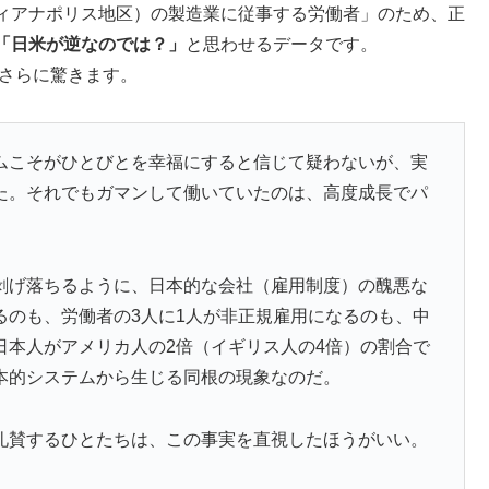
ィアナポリス地区）の製造業に従事する労働者」のため、正
「日米が逆なのでは？」
と思わせるデータです。
てさらに驚きます。
ムこそがひとびとを幸福にすると信じて疑わないが、実
た。それでもガマンして働いていたのは、高度成長でパ
剥げ落ちるように、日本的な会社（雇用制度）の醜悪な
るのも、労働者の3人に1人が非正規雇用になるのも、中
日本人がアメリカ人の2倍（イギリス人の4倍）の割合で
本的システムから生じる同根の現象なのだ。
礼賛するひとたちは、この事実を直視したほうがいい。