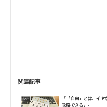
関連記事
「『自由』とは、イヤ
橘玲本
攻略できる』-