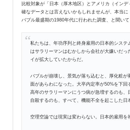
比較対象が「日本（厚木地区）とアメリカ（インデ
確なデータとは言えないかもしれませんが、本当に
バブル最盛期の1980年代に行われた調査、と聞い
私たちは、年功序列と終身雇用の日本的システ
はサラリーマンはむかしから会社が大嫌いだっ
イが拡大していたからだ。
バブルが崩壊し、景気が落ち込むと、厚化粧が
面があらわになった。大卒内定率が50%を下回
高年のサラリーマンにうつ病が急増するのも、
自殺するのも、すべて、機能不全を起こした日
空理空論では現実は変わらない。日本的雇用を