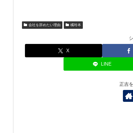
会社を辞めたい理由
橘玲本
X
LINE
正吉