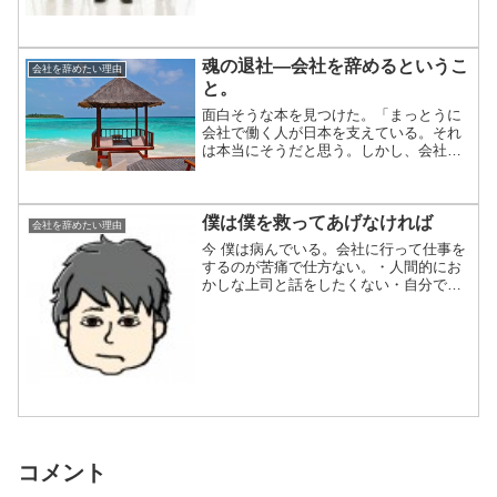
り、妻の世話を焼いたり、...
魂の退社―会社を辞めるというこ
会社を辞めたい理由
と。
面白そうな本を見つけた。「まっとうに
会社で働く人が日本を支えている。それ
は本当にそうだと思う。しかし、会社で
働いていない人だって日本を支えてい
る。自営業の人たち、フリーランスで働
く人たちは言うまでもない。さらに、お
僕は僕を救ってあげなければ
金を稼いでいない人たち、た...
会社を辞めたい理由
今 僕は病んでいる。会社に行って仕事を
するのが苦痛で仕方ない。・人間的にお
かしな上司と話をしたくない・自分で自
分の首を絞めるような計画を作りたくな
い・自分が納得していない納期を部下に
強要したくない・納得のいかない残業を
して自分の時間を失くし...
コメント