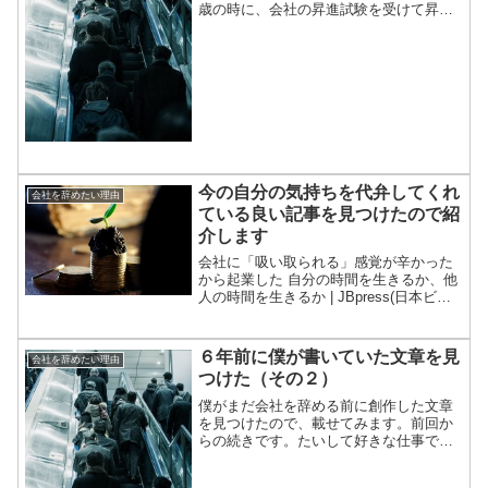
歳の時に、会社の昇進試験を受けて昇進
することができました。僕としては、出
世をしたくて昇進試験を受けたわけでは
なく、単純に給与を上げたかったから試
験を受けました。昇進後し...
今の自分の気持ちを代弁してくれ
会社を辞めたい理由
ている良い記事を見つけたので紹
介します
会社に「吸い取られる」感覚が辛かった
から起業した 自分の時間を生きるか、他
人の時間を生きるか | JBpress(日本ビジ
ネスプレス)私は真面目すぎるというか切
り替えが下手で、サラリーマンには向い
ていなかったのでしょうね。平日は辛い
６年前に僕が書いていた文章を見
会社を辞めたい理由
仕事を我...
つけた（その２）
僕がまだ会社を辞める前に創作した文章
を見つけたので、載せてみます。前回か
らの続きです。たいして好きな仕事では
なかったが、仕事をしていれば、それな
りに大変なことが毎日あって、それをこ