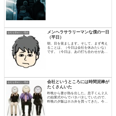
なすことで忙しく時は過ぎていった。私
の属していた部署は同年代...
メンヘラサラリーマンな僕の一日
会社を辞めたい理由
（平日）
朝、目を覚まします。そして、まず考え
ることは、（今日は会社を休みたいな）
です。（今日は、あの打ち合わせがあっ
たな）（今日は、あの人と約束をしてい
たな）（今日は、あの仕事の締め切りだ
ったな）（仕方ない・・会社に行くか）
ノソノソとベッドから這い...
会社というところには時間泥棒が
会社を辞めたい理由
たくさんいた
昨晩から妻が熱を出した。息子くん２人
の始業式やらでバタバタしていたので、
昨晩の夕飯はホカ弁を買ってきた。今朝
はパートを休ませて、車で病院に連れて
行った。妻は風邪だった。今日は嵐だっ
たので、息子くん２人の送り迎えをした