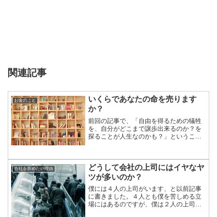
関連記事
いくらであなたの命を売ります
お金のこと
か？
前回の記事で、「自由を得るための犠牲
を、自分がどこまで譲歩出来るのか？を
探ることが人生なのかも？」ということ
を書きました。今の僕に置き換えると、
「仕事」と「お金」の関係になります。
「雇われない」「自由な働き方をする」
どうして会社の上司にはイヤなヤ
「自分が納得できて自分が...
会社を辞めたい理由
ツが多いのか？
僕には４人の上司がいます、と以前記事
に書きました。４人とも僕を苦しめる立
場にはあるのですが、僕は２人の上司は
尊敬しています。あとの２人は尊敬して