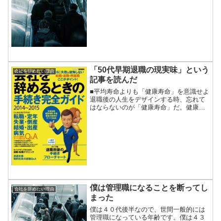
いません。というより大嫌いです。
「50代早期退職の現実味」という
会社を辞めたい理由
記事を読んだ
■平均寿命よりも「健康寿命」を意識せよ
退職後の人生をデザインする時、忘れて
はならないのが「健康寿命」だ。健康上
の問題がなく日常生活を普通に送れる状
態が幕を閉じる平均年齢で、日本の場
合、男性が約71歳、女性が約74歳。平均
寿命に至るまでの時間...
僕は管理職になることを断ってし
会社を辞めたい理由
まった
僕は４０代後半なので、世間一般的には
管理職になっている年齢です。僕は４３