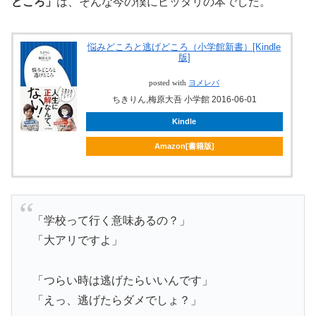
どころ」
は、そんな今の僕にピッタリの本でした。
悩みどころと逃げどころ（小学館新書）[Kindle
版]
posted with
ヨメレバ
ちきりん,梅原大吾 小学館 2016-06-01
Kindle
Amazon[書籍版]
「学校って行く意味あるの？」
「大アリですよ」
「つらい時は逃げたらいいんです」
「えっ、逃げたらダメでしょ？」