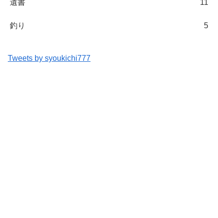
遺書
11
釣り
5
Tweets by syoukichi777