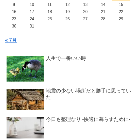
9
10
11
12
13
14
15
16
17
18
19
20
21
22
23
24
25
26
27
28
29
30
31
« 7月
人生で一番いい時
地震の少ない場所だと勝手に思ってい
た
今日も整理なり -快適に暮らすために-