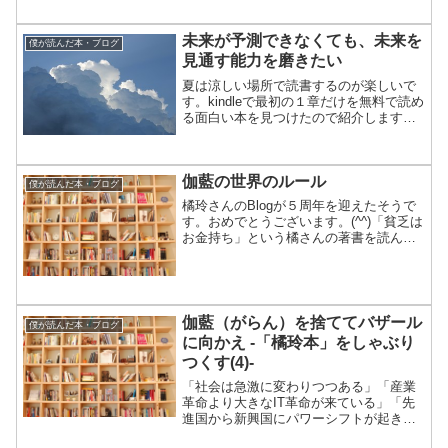
行に要約しています。「恐竜の尻尾のな
かに頭を探せ。」の意味は・・・。
未来が予測できなくても、未来を
僕が読んだ本・ブログ
見通す能力を磨きたい
夏は涼しい場所で読書するのが楽しいで
す。kindleで最初の１章だけを無料で読め
る面白い本を見つけたので紹介します。
「未来に先回りする思考法 無料試し読
み版 Kindle版」という本です。■「これ
から私たちの社会がどう変化していくの
伽藍の世界のルール
か」は、...
僕が読んだ本・ブログ
橘玲さんのBlogが５周年を迎えたそうで
す。おめでとうございます。(^^)「貧乏は
お金持ち」という橘さんの著書を読んで
衝撃を受けつつも、（僕は一生サラリー
マンなんだろうなぁ）と考えていた頃
に、橘さんのBlogは始まりました。それ
からは更新の...
伽藍（がらん）を捨ててバザール
僕が読んだ本・ブログ
に向かえ -「橘玲本」をしゃぶり
つくす(4)-
「社会は急激に変わりつつある」「産業
革命より大きなIT革命が来ている」「先
進国から新興国にパワーシフトが起きて
いる」「企業の時代は終わりつつある、