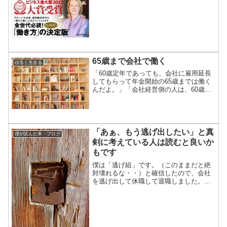
65歳まで会社で働く
ゆるく生きる
「60歳定年であっても、会社に雇用延長
してもらって年金開始の65歳までは働く
んだよ。」「会社経営側の人は、60歳以
上の人も雇ってあげてね。年金開始まで
他に働き口が無いのは可哀そうだから。
給料半分にしても働いてくれるからね。
年金もらえるように...
「あぁ、もう逃げ出したい」と真
僕が読んだ本・ブログ
剣に考えている人は読むと良いか
もです
僕は「逃げ組」です。（このままだと絶
対壊れるな・・）と確信したので、会社
を逃げ出して休職して退職しました。結
果、今ではすっかり幸せな生活を送って
います。(^^)「逃げる」ことは決して悪い
ことではありません。あのとき逃げてい
なかったらどうなっ...