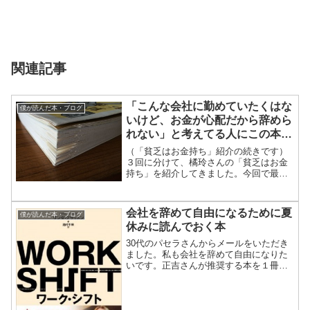
関連記事
「こんな会社に勤めていたくはな
僕が読んだ本・ブログ
いけど、お金が心配だから辞めら
れない」と考えてる人にこの本を
薦めます(3)
（「貧乏はお金持ち」紹介の続きです）
３回に分けて、橘玲さんの「貧乏はお金
持ち」を紹介してきました。今回で最終
回にします。僕は、本を読んでいるとき
に「あ、ここは大事だなぁ」と思ったペ
ージの角を折るクセがあります。「貧乏
会社を辞めて自由になるために夏
僕が読んだ本・ブログ
はお金持ち」は、たぶん角...
休みに読んでおく本
30代のパセラさんからメールをいただき
ました。私も会社を辞めて自由になりた
いです。正吉さんが推奨する本を１冊教
えてください。夏休みに読みます。スト
レートなメールで、ちょっとたじろぎま
した。■直球なメールだったので、直球で
お返しいたします。「...