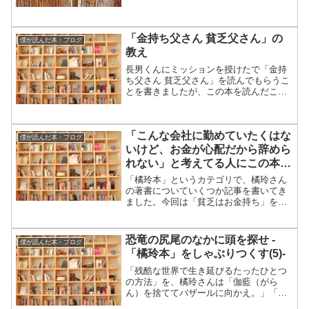
「金持ち父さん 貧乏父さん」の
僕が読んだ本・ブログ
教え
長男くんにミッションを授けたで「金持
ち父さん 貧乏父さん」を読んでもらうこ
とを書きましたが、この本を読んだこと
がない方や、古い本なので僕みたいに内
容を忘れてしまった方もいると思うの
で、復習しておきましょう。■「金持ち父
「こんな会社に勤めていたくはな
さん 貧乏父さん」は、...
僕が読んだ本・ブログ
いけど、お金が心配だから辞めら
れない」と考えてる人にこの本を
薦めます
「橘玲本」というカテゴリで、橘玲さん
の著書についていくつか記事を書いてき
ました。今回は「貧乏はお金持ち」を取
り上げます。実を言うと、「橘玲本」の
中ではこの本が一番好きです。「愛して
る」と言っても過言ではありません。
恐竜の尻尾のなかに頭を探せ -
僕が読んだ本・ブログ
（^^;）思考停止して、「...
「橘玲本」をしゃぶりつくす(5)-
「残酷な世界で生き延びるたったひとつ
の方法」を、橘玲さんは「伽藍（がら
ん）を捨ててバザールに向かえ。」「恐
竜の尻尾のなかに頭を探せ。」という２