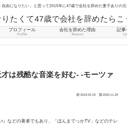
 自由になりたい」と思って2015年に47歳で会社を辞めた妻子ありの
なりたくて47歳で会社を辞めたらこ
プロフィール
会社を辞めた理由
記事
Profile
Reason
Li
才は残酷な音楽を好む- -モーツァ
2019.03.19
2020.11.29
。
い
』などの著者でもあり、「ほんまでっかTV」などのテレ