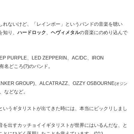
しれないけど、「レインボー」というバンドの音楽を聴い
を知り、
ハードロック
、
ヘヴィメタル
の音楽にのめり込んで
URPLE、LED ZEPPERIN、AC/DC、IRON
どの有名どころ(?)のバンド。
ER GROUP)、ALCATRAZZ、OZZY OSBOURNE
(オジン
SS、などなど。
というギタリストが出てきた時には、本当にビックリしまし
音を出すカッチョイイギタリストが世界にはいるんだな、と
にひどく落胆したことを覚えています、(^^;)