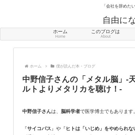
「会社を辞めたい
自由に
ホーム
このブログは
Home
About
ホーム
僕が読んだ本・ブログ
中野信子さんの「メタル脳」-天
ルトよりメタリカを聴け！-
中野信子さん
は、
脳科学者
で医学博士でもあります
『
サイコパス
』や『
ヒトは「いじめ」をやめられな