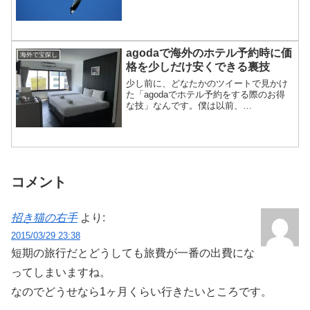
も、やっぱり行ったことのない場所に行
くのはドキドキするしワクワクするし、
何かしらのハプニングが起きるので落ち
込んでいられずに元気になっ...
agodaで海外のホテル予約時に価
海外で宝探し
格を少しだけ安くできる裏技
少し前に、どなたかのツイートで見かけ
た「agodaでホテル予約をする際のお得
な技」なんです。僕は以前、
Booking.comで予約したらシステムトラ
ブルになったことがあったので、海外の
ホテル予約はagodaを使っています。■同
じホテルに3泊...
コメント
招き猫の右手
より:
2015/03/29 23:38
短期の旅行だとどうしても旅費が一番の出費にな
ってしまいますね。
なのでどうせなら1ヶ月くらい行きたいところです。