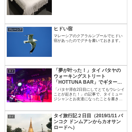
ヒドい宿
マレーシア
マレーシアのクアラルンプールでヒドい
宿があったのでグチを書いておきます。
「夢が叶った！」タイ パタヤの
タイ
ウォーキングストリート
「HOTTUNA BAR」でギターを
弾いてきた！ -タイ旅行記6日目-
「パタヤ滞在2日目にしてとてもウレシイ
ことが起きた！」の記事で、タイミュー
ジシャンとお友達になったことを書きま
した。そのときに、帰り際、そのベーシ
ストは「今度は『HOTTUNA BAR』で一
緒にやろうぜ、オレがベース＆ボーカル
タイ旅行記２日目（2019/1/11 バ
タイ
やるから」って...
ンコク ドンムアンからカオサン
ロードへ）