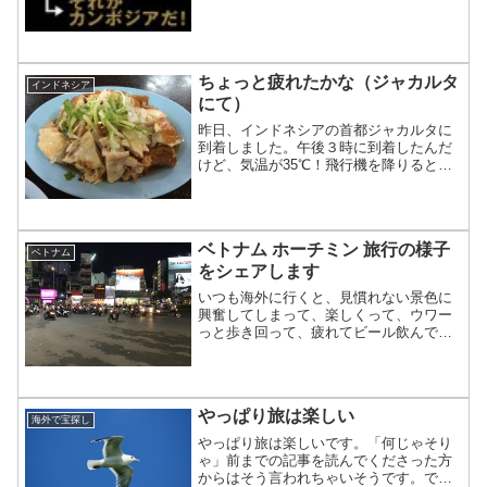
ちょっと疲れたかな（ジャカルタ
インドネシア
にて）
昨日、インドネシアの首都ジャカルタに
到着しました。午後３時に到着したんだ
けど、気温が35℃！飛行機を降りると同
時に「ムアッ」とした感じを受けまし
た。エアアジアの小さい飛行機なので、
タラップを降りてバスで移動します。
ベトナム ホーチミン 旅行の様子
ベトナム
をシェアします
いつも海外に行くと、見慣れない景色に
興奮してしまって、楽しくって、ウワー
っと歩き回って、疲れてビール飲んで、
昼寝しちゃって、夕方起きて、夜ご飯食
べて、またビールたくさん飲んで、酔っ
払って、寝て、朝早く起きて、散歩し
て、見慣れない景色に興奮し...
やっぱり旅は楽しい
海外で宝探し
やっぱり旅は楽しいです。「何じゃそり
ゃ」前までの記事を読んでくださった方
からはそう言われちゃいそうです。で