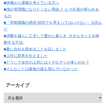
■休職から退職を考えている方へ
■僕が管理職になりたくない理由 と ヒラ社員が得られる
もの
■「早期退職の誘惑 50代でも早まってはいけない」を読ん
だ
■消費を減らし工夫して豊かに暮らす -大きなタンスを移
動する方法-
■妻に会社を辞めることを話しました
■上司に辞意を伝えました
■どうして会社の上司にはイヤなヤツが多いのか？
■そんなことは家族の誰も望んでいなかった
アーカイブ