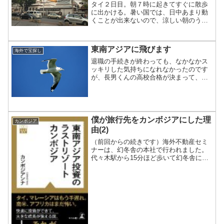
タイ２日目。朝７時に起きてすぐに散歩
に出かける。暑い国では、日中あまり動
くことが出来ないので、涼しい朝のうち
に動くのが良いかなと。東南アジアある
あるの電線カオス問題。つい写真撮っち
ゃう。ドンムアン空港近くのこの街を歩
東南アジアに飛びます
海外で宝探し
いていて気づいたのはセブ...
退職の手続きが終わっても、なかなかス
ッキリした気持ちになれなかったのです
が、長男くんの高校合格が決まって、肩
の荷が下りました。長男くんの卒業式も
無事に終わったので、旅に出ることにし
ました。明後日の3月15日、マレーシアの
クアラルンプールに飛...
僕が旅行先をカンボジアにした理
カンボジア
由(2)
（前回からの続きです）海外不動産セミ
ナーは、幻冬舎の本社で行われました。
代々木駅から15分ほど歩いて幻冬舎に着
いたら、受講者数十人くらいの小さい会
場でした。前の方の席に座ったので、内
藤忍さんの肉声を聞くことができまし
た。(^^;)■内藤忍さ...