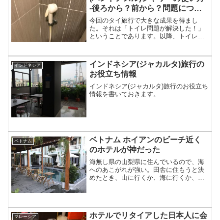
-後ろから？前から？問題につい
て-
今回のタイ旅行で大きな成果を得まし
た。それは「トイレ問題が解決した！」
ということであります。以降、トイレの
話題が続きますので、お食事中の方はお
食事終了後にお読みくださいまし。(^^)僕
はトイレシャワーの使い方をずーっと間
インドネシア(ジャカルタ)旅行の
インドネシア
違えていた今回のタイ...
お役立ち情報
インドネシア(ジャカルタ)旅行のお役立ち
情報を書いておきます。
ベトナム ホイアンのビーチ近く
ベトナム
のホテルが神だった
海無し県の山梨県に住んでいるので、海
へのあこがれが強い。田舎に住もうと決
めたとき、山に行くか、海に行くか、で
迷った。結局、山の美しさと水の清らか
さで山梨県に住むことに決めたんだけ
ど、（やっぱり千葉とか静岡の海辺に住
みたかったな）と思うことが...
ホテルでリタイアした日本人に会
マレーシア