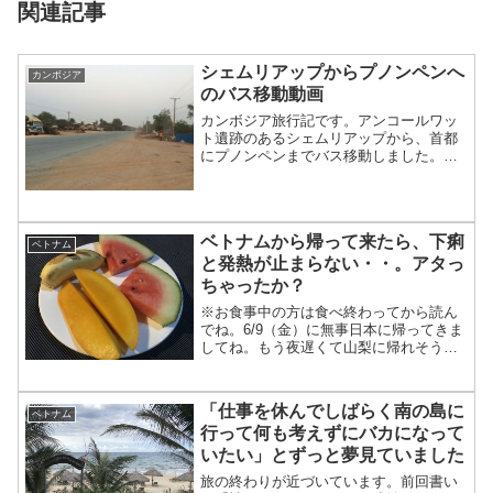
関連記事
シェムリアップからプノンペンへ
カンボジア
のバス移動動画
カンボジア旅行記です。アンコールワッ
ト遺跡のあるシェムリアップから、首都
にプノンペンまでバス移動しました。途
中でバスが故障した時の様子は「ここは
どこ？」という記事にしました。（画像
を追加したので、もいちど読んでみてく
ださいね。(^^)）こち...
ベトナムから帰って来たら、下痢
ベトナム
と発熱が止まらない・・。アタっ
ちゃったか？
※お食事中の方は食べ終わってから読ん
でね。6/9（金）に無事日本に帰ってきま
してね。もう夜遅くて山梨に帰れそうに
なかったもんで、新宿にホテルとって泊
まることにしたです。次の日に「特急あ
ずさ」に乗って山梨に帰ればいいな、と
「仕事を休んでしばらく南の島に
ベトナム
思って。そんで、よせ...
行って何も考えずにバカになって
いたい」とずっと夢見ていました
旅の終わりが近づいています。前回書い