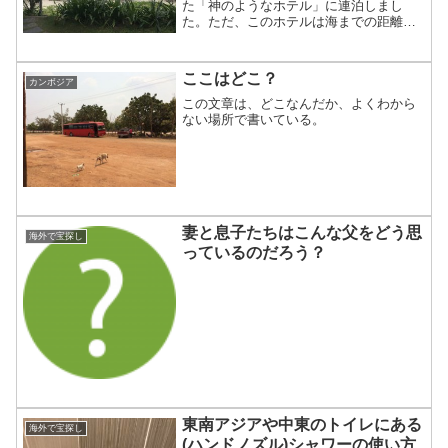
た「神のようなホテル」に連泊しまし
た。ただ、このホテルは海までの距離が
微妙にあって、ホイアンのビーチにすっ
かり魅せられてしまった僕にとって「海
ベッタリ」になれないのが少し残念でし
ここはどこ？
カンボジア
た。海辺を歩いているときに...
この文章は、どこなんだか、よくわから
ない場所で書いている。
妻と息子たちはこんな父をどう思
海外で宝探し
っているのだろう？
東南アジアや中東のトイレにある
海外で宝探し
(ハンドノズル)シャワーの使い方