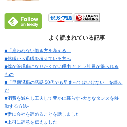
よく読まれている記事
■「雇われない働き方を考える」
■休職から退職を考えている方へ
■僕が管理職になりたくない理由 と ヒラ社員が得られる
もの
■「早期退職の誘惑 50代でも早まってはいけない」を読ん
だ
■消費を減らし工夫して豊かに暮らす -大きなタンスを移
動する方法-
■妻に会社を辞めることを話しました
■上司に辞意を伝えました