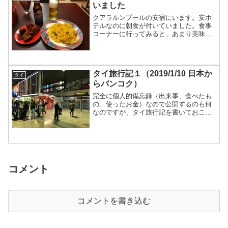
いました
クアラルンプールの安宿にいます。安ホ
テルなのに朝食が付いていました。食事
コーナーに行ってみると、あまり美味し
くなさそうなスクランブエッグと食パン
が置いてあって、トースターで焼いてバ
ター塗って勝手に食べてね、という感じ
の完全セルフタイプの簡易...
タイ旅行記１（2019/1/10 日本か
タイ
らバンコク）
完全に個人的備忘録（出来事、食べたも
の、使ったお金）なので公開するのも何
なのですが、タイ旅行記を書いておこう
と思います。後で書こうと思ってても、
絶対書かないことがわかったので。(^^;)
そもそもブログは日記の延長なので、そ
んな感じで書くのも...
コメント
コメントを書き込む