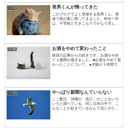
長男くんが帰ってきた
その他
このブログでよく登場する長男くん。帰
省で我が家に帰ってきました。昨年一年
は、不登校と引きこもりでかなり苦しい
思いをした彼ですが、今はとても元気で
す。(^^)参考記事：我が家の長男くんの不
登校＆ひきこもりの物語長男くんは、無
事高校を卒業し、大...
お酒をやめて変わったこと
その他
前回の記事からの続きです。お酒をやめ
て３週間が過ぎました。■お酒をやめて変
わったことについて。●夕飯が１時間で終
わるようになった僕は毎日のように晩酌
をしていました。会社をやめてからは、
15時くらいから飲み始めることも多かっ
たです。だいたい、...
やっぱり新聞なんていらない
その他
ここ数日、沖縄の「高江」のことをいろ
いろと調べている。同じ日本の中で、こ
んなことが起きているなんて信じがた
い。大手の新聞（ネット上の情報）で
は、ほとんど「高江」のことを報じてい
ない。NHKオンライン、日経電子版、産
経ニュース、読売オンライン...