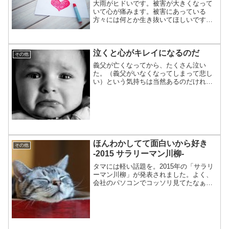
大雨がヒドいです。被害が大きくなって
いて心が痛みます。被害にあっている
方々には何とか生き抜いてほしいです。■
以前にこんな記事を書きました。そう
か。期間限定のポイントをもらったら、
こうすればいいんだそうだ、募金すれば
泣くと心がキレイになるのだ
いいんだ！■「期間限定ポイ...
その他
義父が亡くなってから、たくさん泣い
た。（義父がいなくなってしまって悲し
い）という気持ちは当然あるのだけれ
ど、泣くキッカケは、家族や親戚が泣く
のを見て、その涙に誘われて泣いてしま
うことがほとんどだった。そういう時の
涙は（ツーッ）という感じで、...
ほんわかしてて面白いから好き
その他
-2015 サラリーマン川柳-
タマには軽い話題を。2015年の「サラリ
ーマン川柳」が発表されました。よく、
会社のパソコンでコッソリ見てたなぁ、
コレ。■１位は、「皮下脂肪 資源にでき
れば ノーベル賞」「壁ドンを 妻にや
ったら 平手打ち」 も結構好き。(^^)初
めて、100...