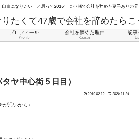
 自由になりたい」と思って2015年に47歳で会社を辞めた妻子ありの
なりたくて47歳で会社を辞めたらこ
プロフィール
会社を辞めた理由
記事
Profile
Reason
Li
6 パタヤ中心街５日目）
2019.02.12
2020.11.29
チが汚いから）