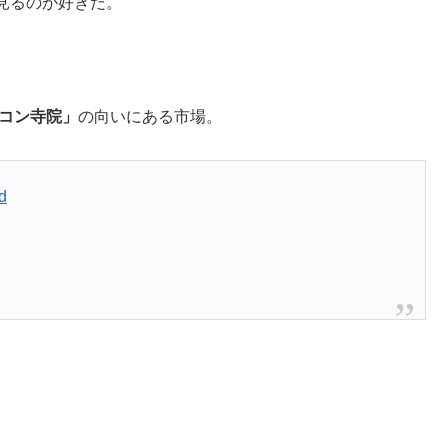
見るのが好きだ。
ンコン寺院」
の向いにある市場。
d