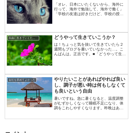
「オレ、日本にいたくないから、海外に
行って、海外で勉強して、海外で働く」
「学校の友達は好きだけど、学校の授業
ってほとんどがクソ」「音楽とか美術と
かに成績があるのってオカシくない？」
「センスない○○（先生）に点数つけられ
たくないわー」「『将来...
どうやって生きていこうか？
自由に生きていくために
は！ちょっと気を抜いて生きていたら２
週間もブログを書いていなかった…。こ
んばんは。正吉です。■「どうやって生き
ていこうか？」なんてタイトルで記事を
書くと、「円安と株安でやられちゃった
か？」と思われちゃうかも知れないけ
ど…イヤ、もちろんそれな...
やりたいことがあればやれば良い
会社を辞めてよかった
し、調子が悪い時は何もしなくて
も良いという自由
暑いですね。急に暑くなると、温度調整
がむずかしくなって睡眠不足になり、体
調をこわしやすくなります。昨晩はあま
り眠れず、今朝起きたときの気分はあま
りよくありませんでした。ノドが少し痛
くて、身体の節々に軽い痛みがある感
じ・・。会社員だった頃は、...