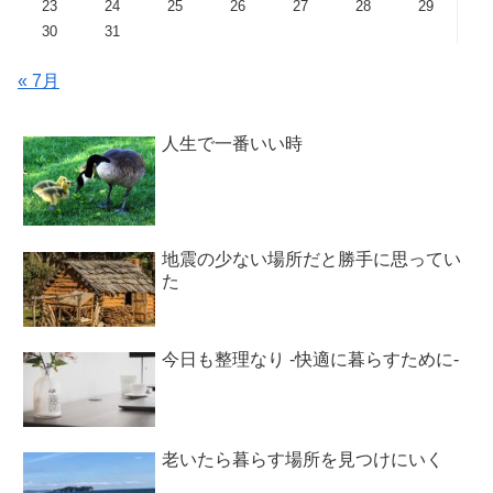
23
24
25
26
27
28
29
30
31
« 7月
人生で一番いい時
地震の少ない場所だと勝手に思ってい
た
今日も整理なり -快適に暮らすために-
老いたら暮らす場所を見つけにいく