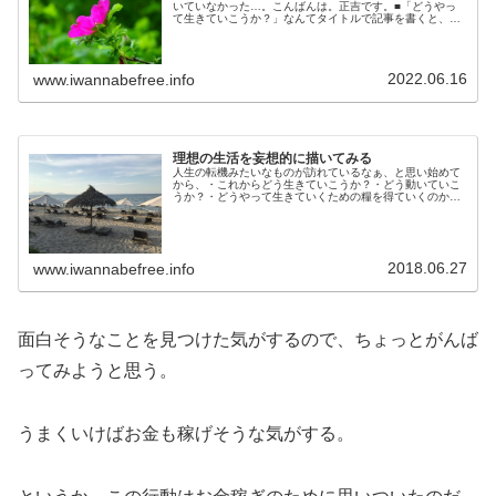
いていなかった…。こんばんは。正吉です。■「どうやっ
て生きていこうか？」なんてタイトルで記事を書くと、
「円安と株安でやられちゃったか？」と思われちゃうかも
知れないけど…イヤ、もちろんそれな...
2022.06.16
www.iwannabefree.info
理想の生活を妄想的に描いてみる
人生の転機みたいなものが訪れているなぁ、と思い始めて
から、・これからどう生きていこうか？・どう動いていこ
うか？・どうやって生きていくための糧を得ていくのか？
そんなことをツラツラと考え続けております。■僕はこの
春、51歳になった。ノホホンと遊...
2018.06.27
www.iwannabefree.info
面白そうなことを見つけた気がするので、ちょっとがんば
ってみようと思う。
うまくいけばお金も稼げそうな気がする。