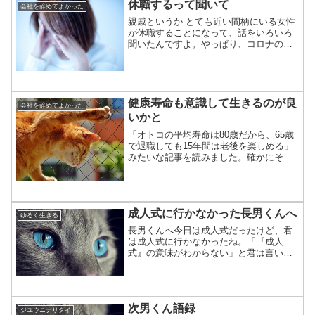
休職するって聞いて
会社を辞めてよかった
ど、そういう側面での「生き...
親戚というか とても近い間柄にいる女性
が休職することになって、話をいろいろ
聞いたんですよ。やっぱり、コロナの影
響ってとても強くて、彼女の場合は心を
やられてしまったんです。新卒だった
り、転職したばかりだと、それなりに頑
張れて、元気でいられるん...
健康寿命も意識して生きるのが良
会社を辞めてよかった
いかと
「オトコの平均寿命は80歳だから、65歳
で退職しても15年間は老後を楽しめる」
みたいな記事を読みました。確かにそう
かも知れないけど、平均寿命の他に、健
康寿命も意識したいです。今の健康寿命
は男性平均で71歳くらいのようです。意
外に短い「健康寿...
成人式に行かなかった長男くんへ
ゆるく生きる
長男くんへ今日は成人式だったけど、君
は成人式に行かなかったね。「『成人
式』の意味がわからない」と君は言いま
した。それで良い、と父は思います。父
にも「成人式」の意味はよくわかりませ
ん。■父の周りの親は「成人式で区切りが
つく」と考えている人が意...
次男くん語録
ジユウニナリタイ