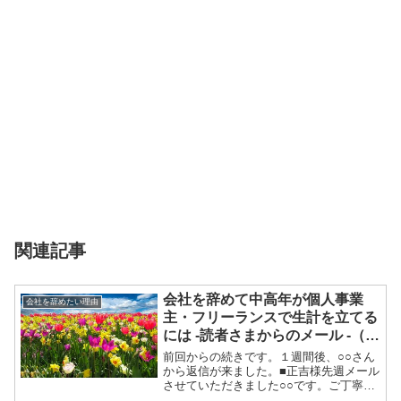
関連記事
会社を辞めて中高年が個人事業
会社を辞めたい理由
主・フリーランスで生計を立てる
には -読者さまからのメール -（そ
の２）
前回からの続きです。１週間後、○○さん
から返信が来ました。■正吉様先週メール
させていただきました○○です。ご丁寧に
親身に回答くださり、本当に有難うござ