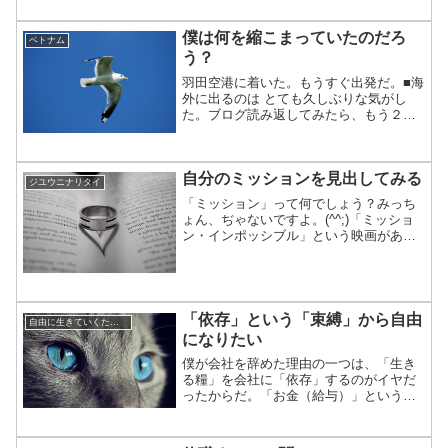
いました。メール何回も読み返しまし
た。おすすめ頂いた「貧乏はお金持ち」
僕は何を縮こまっていたのだろ
ベトナム
を図書館で借り、読ん...
う？
羽田空港に着いた。もうすぐ出発だ。■海
外に出るのは とても久しぶりな気がし
た。ブログ読み返してみたら、もう２年
間も海外に出ていなかった。「会社を辞
めて自由になったら、どんどん海外に出
て、宝探しをするんだ！」って考えてい
自分のミッションを見出してみる
たのに・・・。（僕はこ...
ジユウニナリタイ
「ミッション」って何でしょう？みっち
ょん、ぢゃないですよ。(^^;)「ミッショ
ン・インポッシブル」という映画があり
ました。（スパイ大作戦ですね）この
「ミッション」は「任務」ですね。「ミ
ッション・スクール」とも言いますね。
この「ミッション」は...
「依存」という「束縛」から自由
自由に生きていくために
になりたい
僕が会社を辞めた理由の一つは、「生き
る糧」を会社に「依存」するのがイヤだ
ったからだ。「お金（給与）」という生
活手段を、会社に勤めることでしか得ら
れない状態に不満を感じていた。「生き
がい」や「使命」と言うと大げさだけ