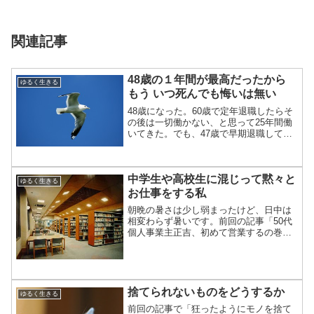
関連記事
48歳の１年間が最高だったから
ゆるく生きる
もう いつ死んでも悔いは無い
48歳になった。60歳で定年退職したらそ
の後は一切働かない、と思って25年間働
いてきた。でも、47歳で早期退職してし
まった。比較すると、僕と同世代の会社
勤めの人よりも12年早く退職したことに
なる。早期退職したけど、お金を稼がな
中学生や高校生に混じって黙々と
いままだと、何...
ゆるく生きる
お仕事をする私
朝晩の暑さは少し弱まったけど、日中は
相変わらず暑いです。前回の記事「50代
個人事業主正吉、初めて営業するの巻」
に書いた通り、ホームページ改善のお仕
事が決まり、作業を進めております。こ
う暑いと、自宅で仕事をするにも煮詰ま
ってしまい、なかなか進...
捨てられないものをどうするか
ゆるく生きる
前回の記事で「狂ったようにモノを捨て