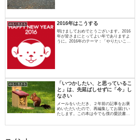
の図書館が休館となってしまった。（現
時点では５月まで休館予定）ファミレス
は空いていて快適だったん...
2016年はこうする
ゆるく生きる
明けましておめでとうございます。2016
年が皆さまにとってよい年でありますよ
うに。2016年のテーマ：「やりたいこと
をやる」昨年のテーマ「やりたくないこ
とはやらない」に似てるけど、ちょっと
違う。今年は「やりたい」ことを、徹底
してやるのだ。や...
「いつかしたい、と思っているこ
ゆるく生きる
と」は、先延ばしせずに「今」し
なさい
メールをいただき、２年前の記事をお褒
めいただいたので、再編集してお届けい
たします。この本は今でも僕の愛読書で
す。オススメです。■「人生最大の生命保
険とは？」で紹介した、「とりあえず５
年の生き方」 という本を久しぶりに読み
直しました。僕の愛読...