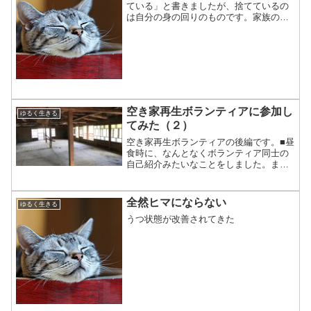
ている」と書きましたが、捨てているの
は自分の身の回りのものです。家族のも
のは「もう使わない」と確認できたもの
だけを処分しています。（子供のオモチ
ャとか、いつか使おうと思っていた膨大
な量の紙袋とか、です）自...
空き家再生ボランティアに参加し
ゆるく生きる
てみた（２）
空き家再生ボランティアの後編です。■昼
食時に、なんとなくボランティア同士の
自己紹介みたいなことをしました。ま
ぁ、大人同士の集まりなので形式ばった
感じではなくて、「どこから来たんで
す？」みたいな感じの、自主的自己紹介
全然ヒマにならない
ゆるく生きる
だったんだけど、僕みたいに...
うつ状態が改善されてきた