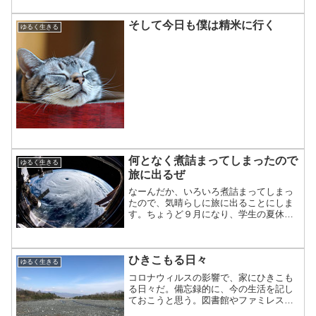
そして今日も僕は精米に行く
ゆるく生きる
何となく煮詰まってしまったので
ゆるく生きる
旅に出るぜ
なーんだか、いろいろ煮詰まってしまっ
たので、気晴らしに旅に出ることにしま
す。ちょうど９月になり、学生の夏休み
も終わり、いろいろ空き始めると思う
し。まずは、旧友が住む千葉に向かいま
す。その後の予定は未定。千葉から茨城
ひきこもる日々
方面に行って、海を見ながら...
ゆるく生きる
コロナウィルスの影響で、家にひきこも
る日々だ。備忘録的に、今の生活を記し
ておこうと思う。図書館やファミレスに
行けなくなった３月初めに僕の住む地域