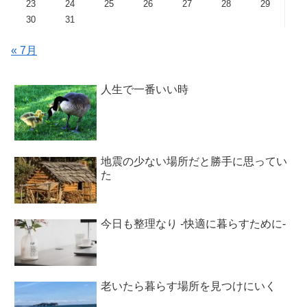
23
24
25
26
27
28
29
30
31
« 7月
人生で一番いい時
地震の少ない場所だと勝手に思ってい
た
今日も整理なり -快適に暮らすために-
老いたら暮らす場所を見つけにいく