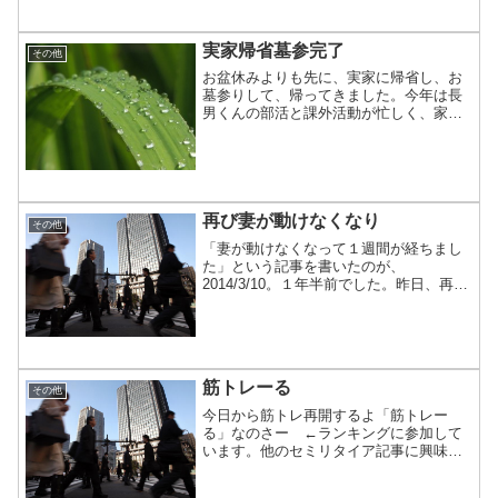
疲労のためお休みそして本日6/3は、５
kmを50分。ウォーキングして...
実家帰省墓参完了
その他
お盆休みよりも先に、実家に帰省し、お
墓参りして、帰ってきました。今年は長
男くんの部活と課外活動が忙しく、家族
そろっての帰省が出来ないためです。僕
１人で、２泊３日で実家に行き、両親と
ゆっくりと話してきました。僕の両親
も、僕も、毎日お休みです。...
再び妻が動けなくなり
その他
「妻が動けなくなって１週間が経ちまし
た」という記事を書いたのが、
2014/3/10。１年半前でした。昨日、再び
妻が動けなくなりました。前回同様ギッ
クリ腰です。今回は、前回ほどヒドいギ
ックリ腰ではないのですが、家事全般を
フォローすべく奮闘中で...
筋トレーる
その他
今日から筋トレ再開するよ「筋トレー
る」なのさー ←ランキングに参加して
います。他のセミリタイア記事に興味が
あればタップしてみてください (^^)#早期
退職