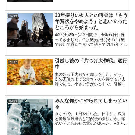
30年振りの友人との再会は「もう
その他
年賀状をやめよう」と思い立った
ところから始まった
4/22(土)23(日)の2日間で、金沢旅行に行
ってきました。金沢観光旅行(その１) 観
て歩いて呑んで食べて語って 2017年大学
時代の友人Aが金沢におりまして、卒業
以来会えていませんでした。友人Aに会
うのは約30年振りです。30年てスゴイ...
引越し後の「片づけ大作戦」遂行
その他
中
妻の姪っ子夫婦が引越しをした。そう、
あの天使のような赤ちゃんを持つ若い夫
婦である。小さい子がいる中で、引越し
前に荷物をまとめたり、引越し後の荷ほ
どきをするのは大変だろうなぁ、と思っ
ていた。姪っ子からの救援依頼が来れ
みんな何かにやられてしまってい
その他
ば、合法的(?)に天使（娘...
る
雨なので、１日家にいた。日中に、役所
と健康保険組合と宅配便の会社から、確
認や問い合わせの電話があった。■３人と
も、男の人。30代～40代と思われる。３
人とも、「○○の△△と申しますが・・」