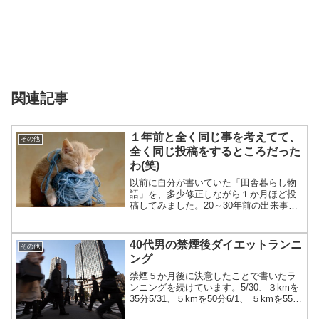
関連記事
１年前と全く同じ事を考えてて、
その他
全く同じ投稿をするところだった
わ(笑)
以前に自分が書いていた「田舎暮らし物
語」を、多少修正しながら１か月ほど投
稿してみました。20～30年前の出来事な
ので忘れていることもあるし、（あー、
こんなことやってたわー）と思い出すこ
ともあります。(^^)若い頃の僕はそれなり
40代男の禁煙後ダイエットランニ
その他
にパワーもあっ...
ング
禁煙５か月後に決意したことで書いたラ
ンニングを続けています。5/30、３kmを
35分5/31、５kmを50分6/1、 ５kmを55分
（ツラくてちょっと歩いた）6/2、 筋肉