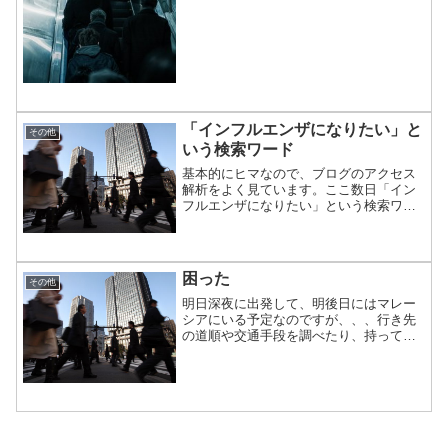
と丁寧な口調で挨拶をしてくる。３人と
も、覇気がない。...
「インフルエンザになりたい」と
その他
いう検索ワード
基本的にヒマなので、ブログのアクセス
解析をよく見ています。ここ数日「イン
フルエンザになりたい」という検索ワー
ドで訪問してくる方が多い、ということ
に気づきました。
困った
その他
明日深夜に出発して、明後日にはマレー
シアにいる予定なのですが、、、行き先
の道順や交通手段を調べたり、持ってい
くものの準備をしなければならないの
に、今日は一日寝つぶしてしまいまし
た。今も頭はボーっとしてしまってい
て、何もやる気が起きません。