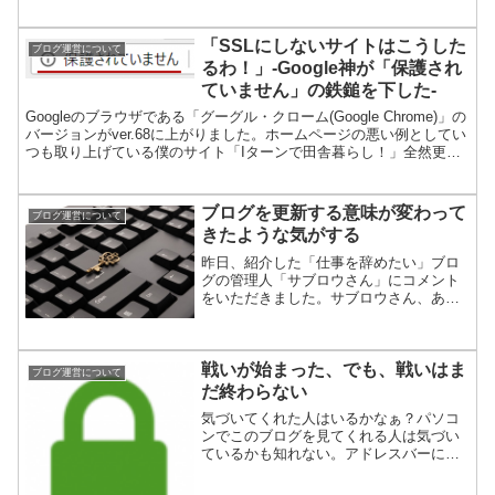
「SSLにしないサイトはこうした
ブログ運営について
るわ！」-Google神が「保護され
ていません」の鉄鎚を下した-
Googleのブラウザである「グーグル・クローム(Google Chrome)」の
バージョンがver.68に上がりました。ホームページの悪い例としてい
つも取り上げている僕のサイト「Iターンで田舎暮らし！」全然更新
してない、モバイル対応してな...
ブログを更新する意味が変わって
ブログ運営について
きたような気がする
昨日、紹介した「仕事を辞めたい」ブロ
グの管理人「サブロウさん」にコメント
をいただきました。サブロウさん、あり
がとうございました。サブロウさんへの
コメント返信を考えていて、自分で気づ
いたことを書いてみます。
戦いが始まった、でも、戦いはま
ブログ運営について
だ終わらない
気づいてくれた人はいるかなぁ？パソコ
ンでこのブログを見てくれる人は気づい
ているかも知れない。アドレスバーに緑
色の「カギのマーク」が見えますか？
「保護された通信」の文字が見えます