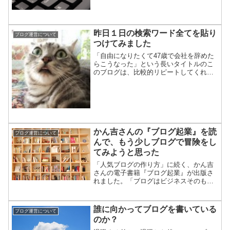
昨日１日の検索ワード全てを貼り
ブログ運営について
つけてみました
「自由になりたくて47歳で会社を辞めた
らこうなった」という長いタイトルのこ
のブログは、比較的リピートしてくれる
方が多いようです。「会社を辞めたあの
オッサンはどうなったんだろ？」と、気
にして訪ねてくれる方が多いのだと思い
ます。一方で、検索エン...
かん吉さんの『ブログ起業』を読
ブログ運営について
んで、もう少しブログで冒険をし
てみようと思った
「人気ブログの作り方」に続く、かん吉
さんの電子書籍『ブログ起業』が出版さ
れました。「ブログはビジネスそのもの
である」という、かん吉さんの主張が展
開されています。速攻で購入して、速攻
で読みました。電子書籍ってココがあり
誰に向かってブログを書いている
ブログ運営について
がたいですね。(^^)■...
のか？