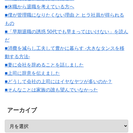
■休職から退職を考えている方へ
■僕が管理職になりたくない理由 と ヒラ社員が得られる
もの
■「早期退職の誘惑 50代でも早まってはいけない」を読ん
だ
■消費を減らし工夫して豊かに暮らす -大きなタンスを移
動する方法-
■妻に会社を辞めることを話しました
■上司に辞意を伝えました
■どうして会社の上司にはイヤなヤツが多いのか？
■そんなことは家族の誰も望んでいなかった
アーカイブ