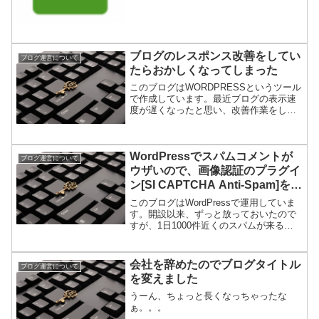
か？スマホで見てくれる人も「カギのマ
ーク」を見つけられるかも知れ...
ブログのレスポンス改善をしてい
ブログ運営について
たらおかしくなってしまった
このブログはWORDPRESSというツール
で作成しています。最近ブログの表示速
度が遅くなったと思い、改善作業をして
みました。プラグインと呼ばれるアプリ
を更新して新しくしたり、新しいプラグ
インを導入してキャッシュを調整したり
しました。結果、Ｐ...
WordPressでスパムコメントが
ブログ運営について
ウザいので、画像認証のプラグイ
ン[SI CAPTCHA Anti-Spam]を導
入した
このブログはWordPressで運用していま
す。開設以来、ずっと放っておいたので
すが、1日1000件近くのスパムが来るよ
うになってしまい、サーバ負荷が気にな
るので、コメント投稿画面に画像認証シ
ステムを導入することにしました。
会社を辞めたのでブログタイトル
ブログ運営について
を変えました
うーん、ちょっと長くなっちゃったな
ぁ。。。