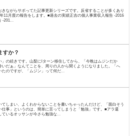
おきながらサボってた記事更新シリーズです。反省することが多くあり
6年11月度の報告をします。■過去の実績正吉の個人事業収入報告 -2016
01...
ますか？
い」の続きです。山梨にIターン移住してから、「今晩はムジンだか
酔いだぁ」なんてことを、周りの人から聞くようになりました。「へ
たのですが、「ムジン」って何だ...
いてしまい、よくわからないことを書いちゃったんだけど、「面白そう
い仕事」というのは、簡単に言ってしまうと「勉強」です。■アラ還
ているオッサンが今さら勉強な...