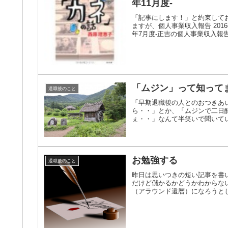
年11月度-
「記事にします！」と約束して
ますが、個人事業収入報告 201
年7月度-正吉の個人事業収入報告 -2
「ムジン」って知って
退職後のこと
「早期退職後の人とのおつきあ
ら・・」とか、「ムジンで二日
ぇ・・」なんて半笑いで聞いてい
お勉強する
退職後のこと
昨日は思いつきの短い記事を書
だけど儲かるかどうかわからな
（アラウンド還暦）になろうとし