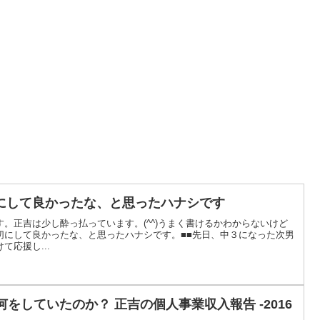
にして良かったな、と思ったハナシです
40です。正吉は少し酔っ払っています。(^^)うまく書けるかわからないけど
切にして良かったな、と思ったハナシです。■■先日、中３になった次男
応援し...
何をしていたのか？ 正吉の個人事業収入報告 -2016