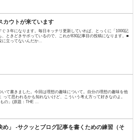
らスカウトが来ています
ぐ３年になります。毎日キッチリ更新していれば、とっくに「1000記
、ときどきサボっているので、これが830記事目の投稿になります。■
に立ってないんだか...
ついて書きました。今回は理想の趣味について。自分の理想の趣味を他
よ って思われるかも知れないけど、こういう考え方って好きなのよ。
の」(原題：THE ...
決め」 -サクッとブログ記事を書くための練習（そ