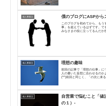
僕のブログにASPか
個人事業主
このブログを初めてから、もうす
事」を超えているはずです。でも
みなさまの役に立ってるんだか役
理想の趣味
個人事業主
前回の記事で「理想の仕事」に
人の書いた妄想に合わせるのか
(^^)前回と同じく、「の次に来るも
自営業で悩むこと「値
個人事業主
の１）-