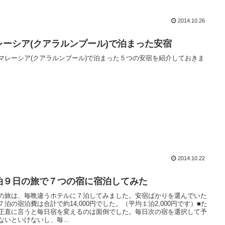
2014.10.26
レーシア(クアラルンプール)で泊まった安宿
マレーシア(クアラルンプール)で泊まった５つの安宿を紹介しておきま
2014.10.22
泊９日の旅で７つの宿に宿泊してみた
の旅は、毎晩違うホテルに７泊してみました。安宿ばかりを選んでいた
７泊の宿泊費は合計で約14,000円でした。（平均１泊2,000円です）■た
正直に言うと毎日宿を変えるのは面倒でした。毎日次の宿を選択して予
ないといけないし、毎...