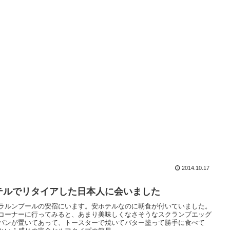
2014.10.17
テルでリタイアした日本人に会いました
ラルンプールの安宿にいます。安ホテルなのに朝食が付いていました。
コーナーに行ってみると、あまり美味しくなさそうなスクランブエッグ
パンが置いてあって、トースターで焼いてバター塗って勝手に食べて