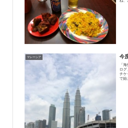
ね、
今
マレーシア
「海
ログ
チケ
で始