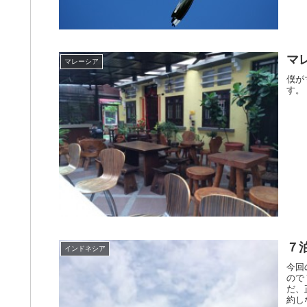
マ
マレーシア
僕が
す。
７
インドネシア
今回
ので
だ、
約し