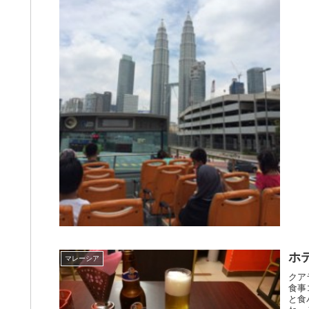
ホ
マレーシア
クア
食事
と食